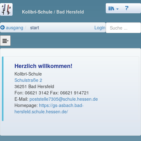
Kolibri-Schule
/ Bad Hersfeld
ausgang
start
Login
Herzlich willkommen!
Kolibri-Schule
Schulstraße 2
36251 Bad Hersfeld
Fon: 06621 3142 Fax: 06621 914721
E-Mail:
poststelle7305@schule.hessen.de
Homepage:
https://gs-asbach.bad-
hersfeld.schule.hessen.de/